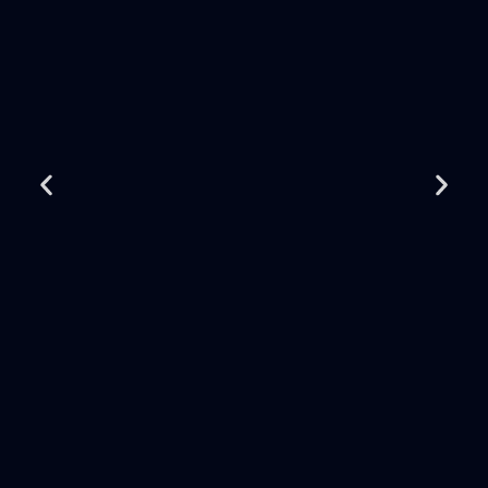
I
C
O