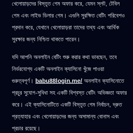
খেলোয়াড়দের বিস্তৃত গেম অফার করে, যেমন স্লট, টেবিল
গেম এবং লাইভ ডিলার গেম। এগুলি সুরক্ষিত বেটিং পরিবেশও
প্রদান করে, যেখানে খেলোয়াড়রা তাদের তথ্য এবং আর্থিক
সুরক্ষার জন্য নিশ্চিত থাকতে পারেন।
যদি আপনি অনলাইন বেটিং শুরু করার কথা ভাবছেন, তবে
নির্ভরযোগ্য একটি অনলাইন ক্যাসিনো খুঁজে পাওয়া
গুরুত্বপূর্ণ।
babu88login.me/
অনলাইন ক্যাসিনোতে
প্রচুর সুযোগ-সুবিধা সহ একটি বিশ্বস্ত বেটিং অভিজ্ঞতা অফার
করে। এই ক্যাসিনোটিতে একটি বিস্তৃত গেম নির্বাচন, দ্রুত
প্রত্যাহার এবং খেলোয়াড়দের জন্য অসামান্য বোনাস এবং
প্রচার রয়েছে।