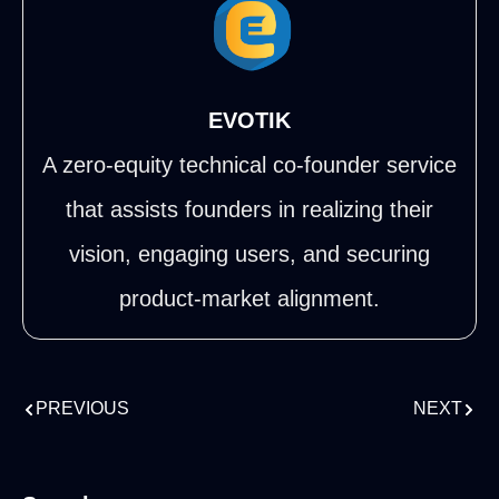
EVOTIK
A zero-equity technical co-founder service
that assists founders in realizing their
vision, engaging users, and securing
product-market alignment.
PREVIOUS
NEXT