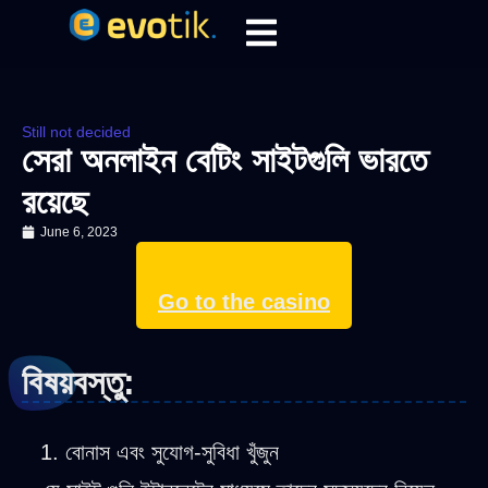
Still not decided
সেরা অনলাইন বেটিং সাইটগুলি ভারতে
রয়েছে
June 6, 2023
Go to the casino
বিষয়বস্তু:
বোনাস এবং সুযোগ-সুবিধা খুঁজুন