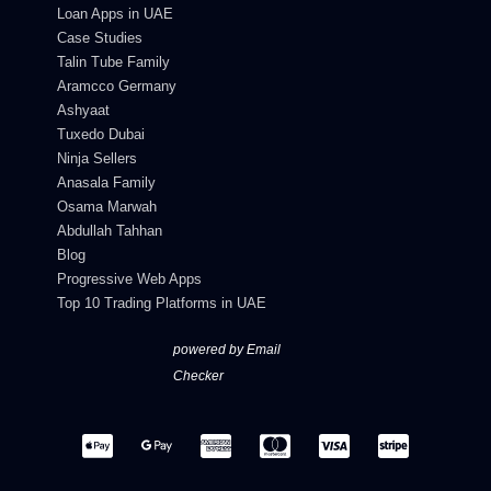
Loan Apps in UAE
Case Studies
Talin Tube Family
Aramcco Germany
Ashyaat
Tuxedo Dubai
Ninja Sellers
Anasala Family
Osama Marwah
Abdullah Tahhan
Blog
Progressive Web Apps
Top 10 Trading Platforms in UAE
powered by Email
Checker