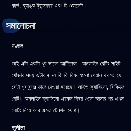
কার্ড, ব্যাঙ্ক ট্রান্সফার এবং ই-ওয়ালেট।
সমালোচনা
মণ্ডল
ভাই এটা একটা খুব ভালো আর্টিকেল। অনলাইন বেটিং সাইট
খোঁজার সময় এটার জন্য কি কি বিষয় গুলো খেয়াল করতে হয়
সেটা খুব সুন্দর ভাবে দেওয়া হয়েছে। লাইভ ক্যাসিনো, সিকিউর
বেটিং, অনলাইন ক্যাসিনো এরকম বিষয় গুলো জানার পর এখন
বেটিং নিয়ে আর এতো টেনশন হয়না।
सुनीता