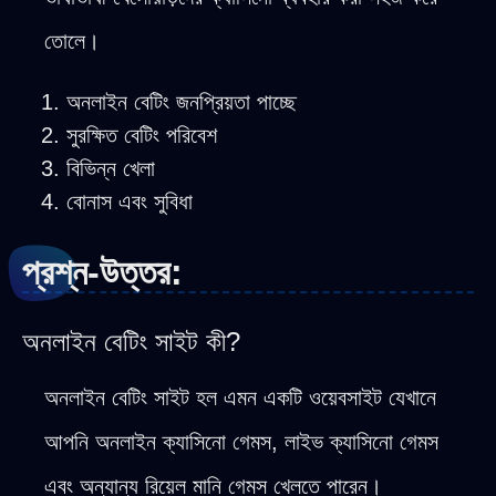
তোলে।
অনলাইন বেটিং জনপ্রিয়তা পাচ্ছে
সুরক্ষিত বেটিং পরিবেশ
বিভিন্ন খেলা
বোনাস এবং সুবিধা
প্রশ্ন-উত্তর:
অনলাইন বেটিং সাইট কী?
অনলাইন বেটিং সাইট হল এমন একটি ওয়েবসাইট যেখানে
আপনি অনলাইন ক্যাসিনো গেমস, লাইভ ক্যাসিনো গেমস
এবং অন্যান্য রিয়েল মানি গেমস খেলতে পারেন।