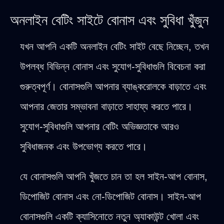
অনলাইন বেটিং সাইটে বোনাস এবং সুবিধা খুঁজুন
যখন আপনি একটি অনলাইন বেটিং সাইট বেছে নিচ্ছেন, তখন
উপলব্ধ বিভিন্ন বোনাস এবং সুযোগ-সুবিধাগুলি বিবেচনা করা
গুরুত্বপূর্ণ। বোনাসগুলি আপনার ব্যাঙ্করোলকে বাড়াতে এবং
আপনার জেতার সম্ভাবনা বাড়াতে সাহায্য করতে পারে।
সুযোগ-সুবিধাগুলি আপনার বেটিং অভিজ্ঞতাকে আরও
সুবিধাজনক এবং উপভোগ্য করতে পারে।
যে বোনাসগুলি আপনি খুঁজতে চান তা হল সাইন-আপ বোনাস,
ডিপোজিট বোনাস এবং নো-ডিপোজিট বোনাস। সাইন-আপ
বোনাসগুলি একটি ক্যাসিনোতে নতুন অ্যাকাউন্ট খোলা এবং