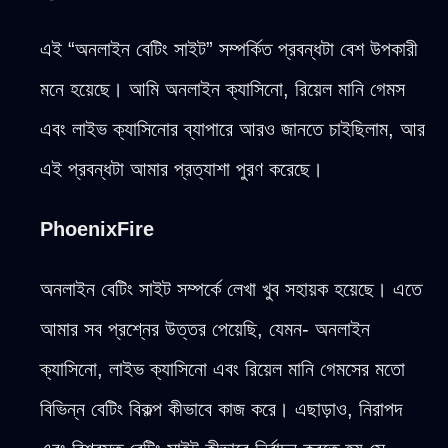
এই “অনলাইন বেটিং সাইট” সম্পর্কিত প্রবন্ধটা বেশ উপকারী
মনে হয়েছে। আমি অনলাইন ক্যাসিনো, রিয়েল মানি গেমস
এবং লাইভ ক্যাসিনোর ব্যাপারে আরও জানতে চাইছিলাম, আর
এই প্রবন্ধটা আমার প্রত্যাশা পুরণ করেছে।
PhoenixFire
অনলাইন বেটিং সাইট সম্পর্কে লেখা খুব সহায়ক হয়েছে। এতে
আমার সব প্রশ্নের উত্তর পেয়েছি, যেমন- অনলাইন
ক্যাসিনো, লাইভ ক্যাসিনো এবং রিয়েল মানি গেমসের মতো
বিভিন্ন বেটিং বিকল্প কীভাবে কাজ করে। এছাড়াও, নিরাপদ