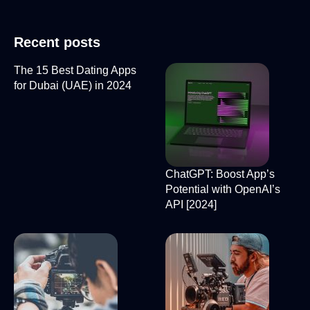
Recent posts
The 15 Best Dating Apps
for Dubai (UAE) in 2024
ChatGPT: Boost App’s
Potential with OpenAI’s
API [2024]