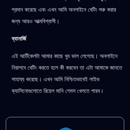
প্রদান করেছে এবং এখন আমি অনলাইনে বেটিং শুরু করার
জন্য আরও আত্মবিশ্বাসী।
ব্যানার্জি
এই আর্টিকেলটা আমার কাছে খুব ভাল লেগেছে। অনলাইনে
নিরাপদে বেটিং করতে হলে কী করবেন তা এটা আমাকে জানতে
সাহায্য করেছে। এখন আমি নিশ্চিতভাবেই লাইভ
ক্যাসিনোগুলোতে রিয়েল মানি গেমস খেলতে পারব।